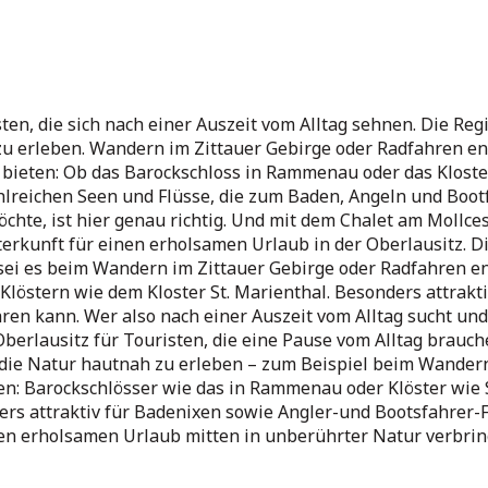
sten, die sich nach einer Auszeit vom Alltag sehnen. Die Reg
u erleben. Wandern im Zittauer Gebirge oder Radfahren entl
 bieten: Ob das Barockschloss in Rammenau oder das Kloster 
ahlreichen Seen und Flüsse, die zum Baden, Angeln und Boo
hte, ist hier genau richtig. Und mit dem Chalet am Mollces
nterkunft für einen erholsamen Urlaub in der Oberlausitz. D
 sei es beim Wandern im Zittauer Gebirge oder Radfahren en
Klöstern wie dem Kloster St. Marienthal. Besonders attrakti
ren kann. Wer also nach einer Auszeit vom Alltag sucht un
erlausitz für Touristen, die eine Pause vom Alltag brauchen
 die Natur hautnah zu erleben – zum Beispiel beim Wander
ten: Barockschlösser wie das in Rammenau oder Klöster wie S
ers attraktiv für Badenixen sowie Angler-und Bootsfahrer-
en erholsamen Urlaub mitten in unberührter Natur verbringe