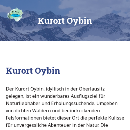
Skip
Ferienhaus
to
content
Chalet
am See
Kurort Oybin
am
Mollcesine
im
Oberlausitzer
Dreiländereck
Kurort Oybin
Der Kurort Oybin, idyllisch in der Oberlausitz
gelegen, ist ein wunderbares Ausflugsziel für
Naturliebhaber und Erholungssuchende. Umgeben
von dichten Wäldern und beeindruckenden
Felsformationen bietet dieser Ort die perfekte Kulisse
für unvergessliche Abenteuer in der Natur.
Die