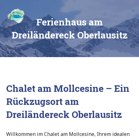
Skip
Ferienhaus
to
content
Chalet
am See
Ferienhaus am
am
Mollcesine
Dreiländereck Oberlausitz
im
Oberlausitzer
Dreiländereck
Chalet am Mollcesine – Ein
Rückzugsort am
Dreiländereck Oberlausitz
Willkommen im Chalet am Mollcesine, Ihrem idealen