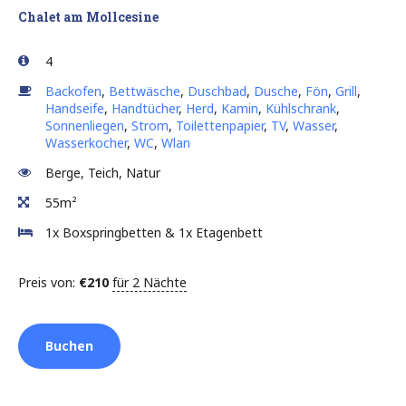
Chalet am Mollcesine
4
Backofen
,
Bettwäsche
,
Duschbad
,
Dusche
,
Fön
,
Grill
,
Handseife
,
Handtücher
,
Herd
,
Kamin
,
Kühlschrank
,
Sonnenliegen
,
Strom
,
Toilettenpapier
,
TV
,
Wasser
,
Wasserkocher
,
WC
,
Wlan
Berge, Teich, Natur
55m²
1x Boxspringbetten & 1x Etagenbett
Preis von:
€
210
für 2 Nächte
Buchen