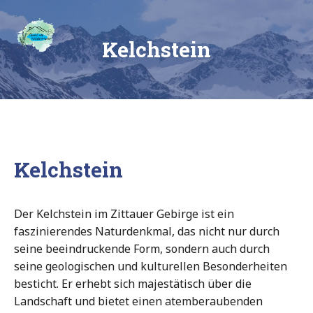
Skip
Ferienhaus
to
content
Chalet
am See
Kelchstein
am
Mollcesine
im
Oberlausitzer
Dreiländereck
Kelchstein
Der Kelchstein im Zittauer Gebirge ist ein
faszinierendes Naturdenkmal, das nicht nur durch
seine beeindruckende Form, sondern auch durch
seine geologischen und kulturellen Besonderheiten
besticht.
Er erhebt sich majestätisch über die
Landschaft und bietet einen atemberaubenden